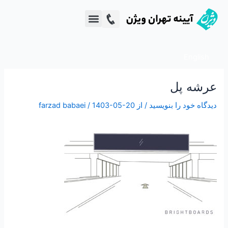
رش
ه
دپارتمان خلاقیت VCG
تبلیغات محیطی
حتوا
English
عرشه پل
دیدگاه‌ خود را بنویسید
/ از
1403-05-20
/
farzad babaei