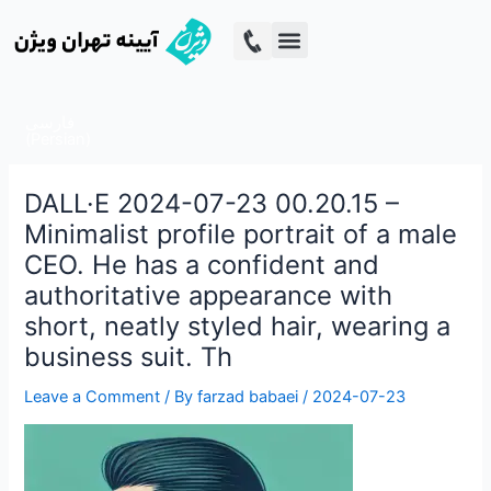
Skip
to
Digital Marketing
content
فارسی
(
Persian
)
DALL·E 2024-07-23 00.20.15 –
Minimalist profile portrait of a male
CEO. He has a confident and
authoritative appearance with
short, neatly styled hair, wearing a
business suit. Th
Leave a Comment
/ By
farzad babaei
/
2024-07-23