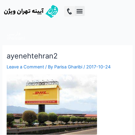
Skip
Post
to
navigation
Digital Marketing
content
فارسی
(
Persian
)
ayenehtehran2
Leave a Comment
/ By
Parisa Gharibi
/
2017-10-24