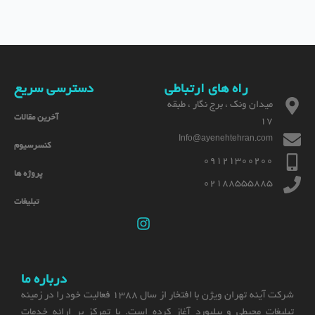
راه های ارتباطی
دسترسی سریع
میدان ونک ، برج نگار ، طبقه
آخرین مقالات
17
Info@ayenehtehran.com
کنسرسیوم
09121300200
پروژه ها
02188555885
تبلیغات
درباره ما
شرکت آینه تهران ویژن با افتخار از سال 1388 فعالیت خود را در زمینه
تبلیغات محیطی و بیلبورد آغاز کرده است. با تمرکز بر ارائه خدمات