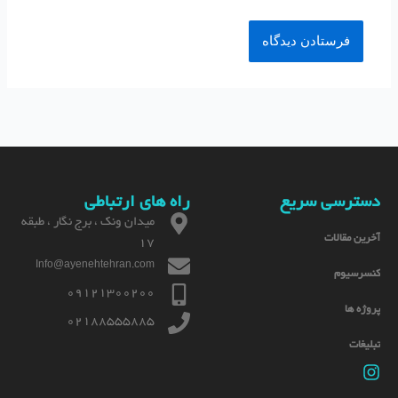
دسترسی سریع
راه های ارتباطی
میدان ونک ، برج نگار ، طبقه
آخرین مقالات
17
Info@ayenehtehran.com
کنسرسیوم
09121300200
پروژه ها
02188555885
تبلیغات