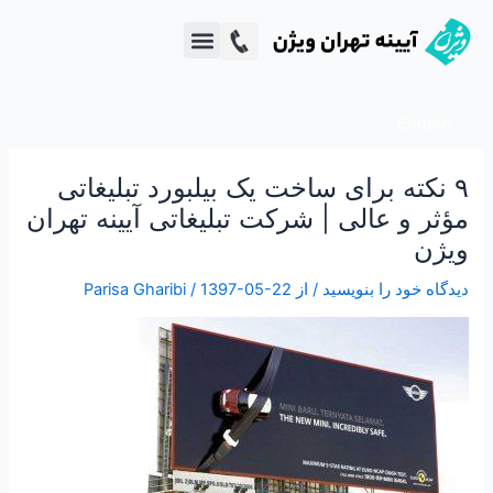
رش
پیمایش
ه
نوشته
دپارتمان خلاقیت VCG
تبلیغات محیطی
حتوا
English
۹ نکته برای ساخت یک بیلبورد تبلیغاتی
مؤثر و عالی | شرکت تبلیغاتی آیینه تهران
ویژن
دیدگاه‌ خود را بنویسید
/ از
1397-05-22
/
Parisa Gharibi