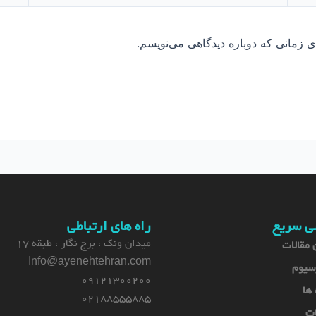
ی زمانی که دوباره دیدگاهی می‌نویسم.
ی سریع
راه های ارتباطی
میدان ونک ، برج نگار ، طبقه 17
 مقالات
Info@ayenehtehran.com
سیوم
09121300200
 ها
02188555885
ات