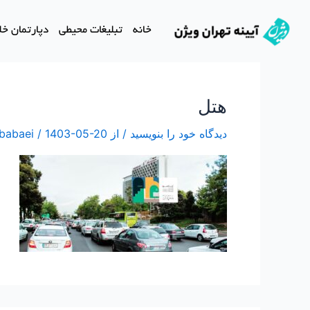
رش
ه
خانه
تبلیغات محیطی
دپارتمان خلاق
حتوا
هتل
دیدگاه‌ خود را بنویسید
/ از
1403-05-20
/
 babaei