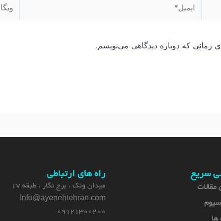
ایمیل*
وبگاه
ی زمانی که دوباره دیدگاهی می‌نویسم.
ی سریع
راه های ارتباطی
میدان ونک ، برج نگار ، طبقه 17
 مقالات
Info@ayenehtehran.com
سیوم
09121300200
 ها