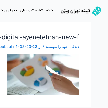
رش
ه
خانه
تبلیغات محیطی
دپارتمان خلاق
حتوا
-digital-ayenetehran-new-f
دیدگاه‌ خود را بنویسید
/ از
1403-03-23
/
 babaei